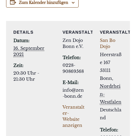
Zum Kalender hinzufügen
DETAILS
VERANSTALTER
VERANSTALTU
Zen Dojo
San Bo
Datum:
Bonn e.V.
Dojo
16. September
2021
Heerstraß
Telefon:
e 167
0228-
Zeit:
53111
90869568
20:30 Uhr -
Bonn
,
21:30 Uhr
E-Mail:
Nordrhei
info@zen
n-
-bonn.de
Westfalen
Veranstalt
Deutschla
er-
nd
Website
anzeigen
Telefon: