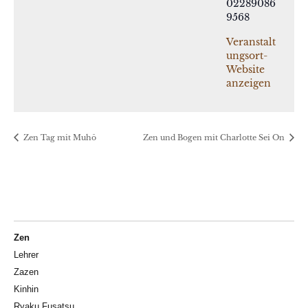
02289086
9568
Veranstalt
ungsort-
Website
anzeigen
Zen Tag mit Muhō
Zen und Bogen mit Charlotte Sei On
Zen
Lehrer
Zazen
Kinhin
Ryaku Fusatsu