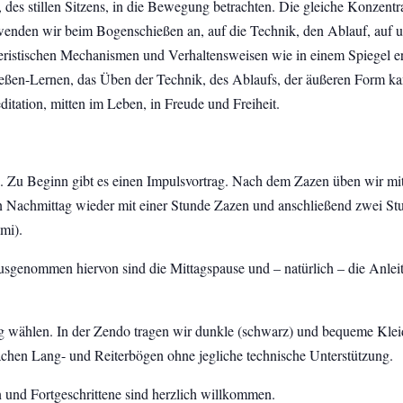
es stillen Sitzens, in die Bewegung betrachten. Die gleiche Konzentr
wenden wir beim Bogenschießen an, auf die Technik, den Ablauf, auf u
kteristischen Mechanismen und Verhaltensweisen wie in einem Spiegel 
eßen-Lernen, das Üben der Technik, des Ablaufs, der äußeren Form ka
tation, mitten im Leben, in Freude und Freiheit.
. Zu Beginn gibt es einen Impulsvortrag. Nach dem Zazen üben wir mi
en Nachmittag wieder mit einer Stunde Zazen und anschließend zwei S
mi).
sgenommen hiervon sind die Mittagspause und – natürlich – die Anle
ng wählen. In der Zendo tragen wir dunkle (schwarz) und bequeme Kl
chen Lang- und Reiterbögen ohne jegliche technische Unterstützung.
und Fortgeschrittene sind herzlich willkommen.