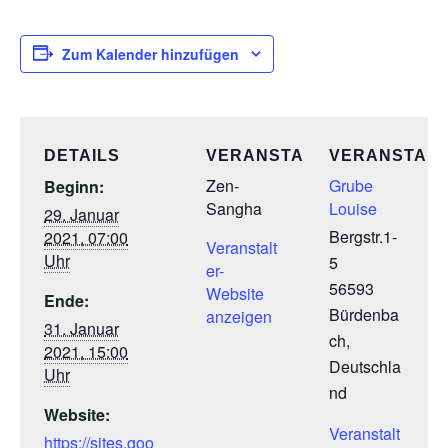
Zum Kalender hinzufügen
DETAILS
VERANSTALTER
VERANSTAL
Zen-
Grube
Beginn:
Sangha
Louise
29. Januar
Bergstr.1-
2021, 07:00
Veranstalt
Uhr
5
er-
56593
Website
Ende:
Bürdenba
anzeigen
31. Januar
ch
,
2021, 15:00
Deutschla
Uhr
nd
Website:
Veranstalt
https://sites.goo