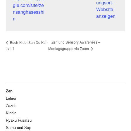
ungsort-
gle.com/site/ze
Website
nsanghasesshi
anzeigen
n
Zen und Sensory Awareness –
Buch-Klub: San Do Kai,
Teil 1
Montagsgruppe via Zoom
Zen
Lehrer
Zazen
Kinhin
Ryaku Fusatsu
Samu und Soji