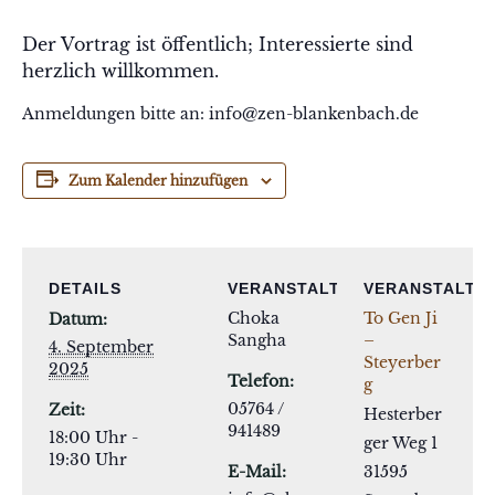
Der Vortrag ist öffentlich; Interessierte sind
herzlich willkommen.
Anmeldungen bitte an: info@zen-blankenbach.de
Zum Kalender hinzufügen
DETAILS
VERANSTALTER
VERANSTALTU
Choka
To Gen Ji
Datum:
Sangha
–
4. September
Steyerber
2025
Telefon:
g
05764 /
Zeit:
Hesterber
941489
18:00 Uhr -
ger Weg 1
19:30 Uhr
E-Mail:
31595