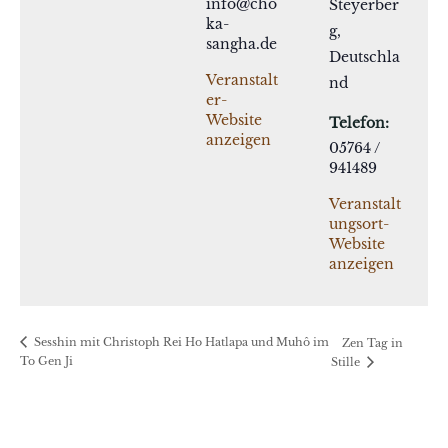
info@cho
Steyerber
ka-
g
,
sangha.de
Deutschla
Veranstalt
nd
er-
Website
Telefon:
anzeigen
05764 /
941489
Veranstalt
ungsort-
Website
anzeigen
Sesshin mit Christoph Rei Ho Hatlapa und Muhô im
Zen Tag in
To Gen Ji
Stille